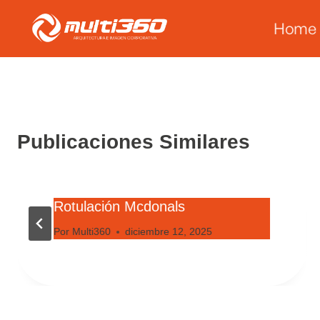
Saltar
Home
al
contenido
Publicaciones Similares
Rotulación Mcdonals
Por
Multi360
diciembre 12, 2025